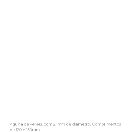
QUALIDADE MARLEXBRASIL
VeressMarlex
Agulha de veress, com 2.1mm de diâmetro. Comprimentos
de 120 e 150mm.