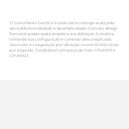
O SonicMarlex Gen55 é a união da tecnologia avançada,
da multifuncionalidade e da simplicidade! Com seu design
funcional, possui ajuste simples e sua utilização é intuitiva,
tornando sua configuração e conexão descomplicada.
Seu corte e coagulação por vibração ocorre 55.000 vezes
por segundo. Compatível com peça de mão: CPUH001 e
CPUH003.