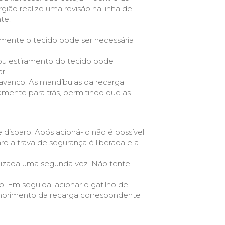
gião realize uma revisão na linha de
te.
almente o tecido pode ser necessária
ou estiramento do tecido pode
r.
e avanço. As mandíbulas da recarga
mente para trás, permitindo que as
 disparo. Após acioná-lo não é possível
ro a trava de segurança é liberada e a
lizada uma segunda vez. Não tente
o. Em seguida, acionar o gatilho de
omprimento da recarga correspondente