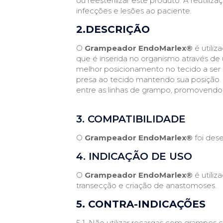
ou reesterilizar este produto. A reutil
infecções e lesões ao paciente.
2.DESCRIÇÃO
O
Grampeador EndoMarlex®
é utili
que é inserida no organismo através d
melhor posicionamento no tecido a ser
presa ao tecido mantendo sua posição.
entre as linhas de grampo, promovendo 
3. COMPATIBILIDADE
O
Grampeador EndoMarlex®
foi des
4. INDICAÇÃO DE USO
O
Grampeador EndoMarlex®
é utiliz
transecção e criação de anastomoses.
5. CONTRA-INDICAÇÕES
5.1. Não utilizar recargas com gramp