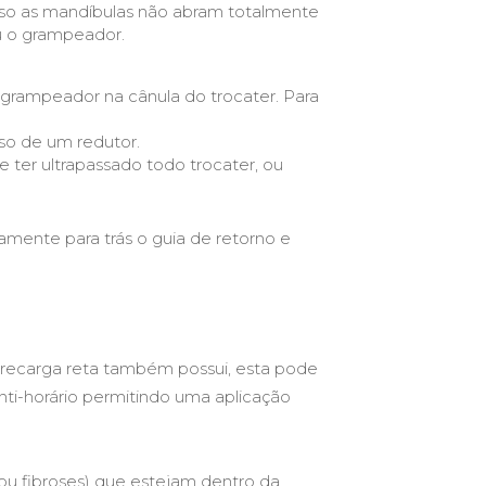
aso as mandíbulas não abram totalmente
ou o grampeador.
grampeador na cânula do trocater. Para
so de um redutor.
ter ultrapassado todo trocater, ou
amente para trás o guia de retorno e
 recarga reta também possui, esta pode
nti-horário permitindo uma aplicação
 ou fibroses) que estejam dentro da