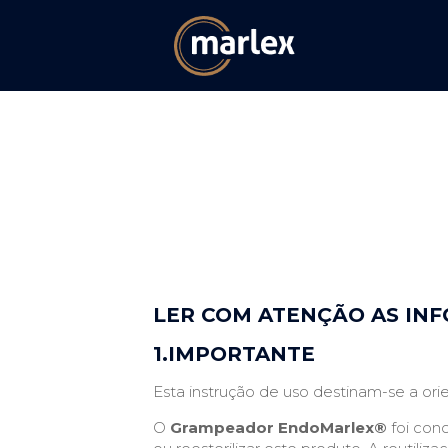
LER COM ATENÇÃO AS INF
1.IMPORTANTE
Esta instrução de uso destinam-se a orie
O
Grampeador EndoMarlex®
foi con