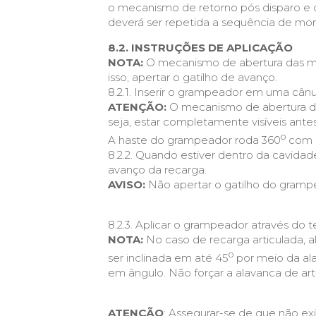
o mecanismo de retorno pós disparo e 
deverá ser repetida a sequência de mon
8.2. INSTRUÇÕES DE APLICAÇÃO
NOTA:
O mecanismo de abertura das man
isso, apertar o gatilho de avanço.
8.2.1. Inserir o grampeador em uma câ
ATENÇÃO:
O mecanismo de abertura das
seja, estar completamente visíveis ante
o
A haste do grampeador roda 360
com o
8.2.2. Quando estiver dentro da cavida
avanço da recarga.
AVISO:
Não apertar o gatilho do grampe
8.2.3. Aplicar o grampeador através do
NOTA:
No caso de recarga articulada, 
o
ser inclinada em até 45
por meio da ala
em ângulo. Não forçar a alavanca de art
ATENÇÃO
: Assegurar-se de que não ex