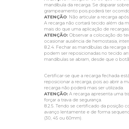
mandíbula da recarga. Se disparar sobre
grampeamento pois poderá ter ocorrid
ATENÇÃO
: Não articular a recarga apó
A recarga não cortará tecido além da m
mais do que uma aplicação de recargas 
ATENÇÃO:
Observar a colocação do te
ocasionar ausência de hemostasia, inter
8.2.4. Fechar as mandíbulas da recarga 
podem ser reposicionadas no tecido an
mandíbulas se abram, desde que o botão
Certificar-se que a recarga fechada est
reposicionar a recarga, pois ao abrir a
recarga não poderá mais ser utilizada.
ATENÇÃO:
A recarga apresenta uma tra
forçar a trava de segurança.
8.2.5. Tendo se certificado da posição 
avanço lentamente e de forma sequenci
(30, 45 ou 60mm).