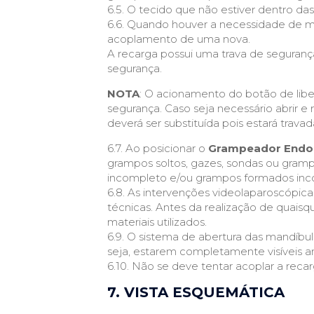
6.5. O tecido que não estiver dentro da
6.6. Quando houver a necessidade de mai
acoplamento de uma nova.
A recarga possui uma trava de seguranç
segurança.
NOTA
: O acionamento do botão de libe
segurança. Caso seja necessário abrir 
deverá ser substituída pois estará travad
6.7. Ao posicionar o
Grampeador Endo
grampos soltos, gazes, sondas ou gramp
incompleto e/ou grampos formados inc
6.8. As intervenções videolaparoscópic
técnicas. Antes da realização de quaisq
materiais utilizados.
6.9. O sistema de abertura das mandíbul
seja, estarem completamente visíveis a
6.10. Não se deve tentar acoplar a re
7. VISTA ESQUEMÁTICA