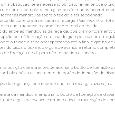
 uma obstrução, será necessário obrigatoriamente que o cirur
o um corte incompleto e/ou grampos formados incorretamen
s fechar as mandíbulas sobre o tecido a ser seccionado.
arca de corte preta indicada na recarga. Para seccionar tot
para que ultrapasse o comprimento total do tecido.
cido entre as mandíbulas da recarga, pois o amontoamento 
rupção ou má formação da linha de grampos ou corte irregula
sobre o tecido a seccionar apertando até o final o gatilho d
tes do disparo puxando o guia de avanço e retorno completa
 de liberação de disparo não tenha sido acionado.
á na posição correta antes de acionar o botão de liberação de
 mandíbula após o acionamento do botão de liberação de dispa
va de segurança que impede que uma recarga vazia seja uti
correta da mandíbula, empurrar o botão de liberação de dispar
al até o guia de avanço e retorno atingir a marcação de c