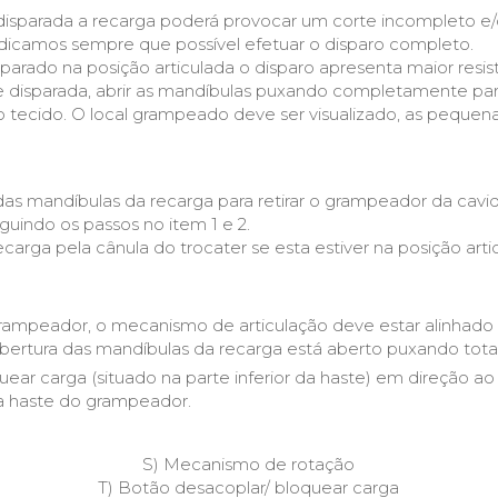
isparada a recarga poderá provocar um corte incompleto e
indicamos sempre que possível efetuar o disparo completo.
rado na posição articulada o disparo apresenta maior resist
te disparada, abrir as mandíbulas puxando completamente para
ecido. O local grampeado deve ser visualizado, as pequen
das mandíbulas da recarga para retirar o grampeador da cavi
guindo os passos no item 1 e 2.
carga pela cânula do trocater se esta estiver na posição arti
 grampeador, o mecanismo de articulação deve estar alinhad
ertura das mandíbulas da recarga está aberto puxando total
uear carga (situado na parte inferior da haste) em direção ao
 da haste do grampeador.
S) Mecanismo de rotação
T) Botão desacoplar/ bloquear carga