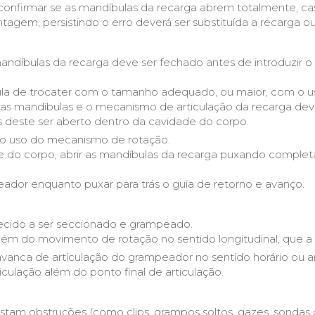
confirmar se as mandíbulas da recarga abrem totalmente, c
tagem, persistindo o erro deverá ser substituída a recarga 
díbulas da recarga deve ser fechado antes de introduzir o 
nula de trocater com o tamanho adequado, ou maior, com o u
 mandíbulas e o mecanismo de articulação da recarga deve 
s deste ser aberto dentro da cavidade do corpo.
 uso do mecanismo de rotação.
de do corpo, abrir as mandíbulas da recarga puxando complet
ador enquanto puxar para trás o guia de retorno e avanço.
 tecido a ser seccionado e grampeado.
além do movimento de rotação no sentido longitudinal, que a
vanca de articulação do grampeador no sentido horário ou a
iculação além do ponto final de articulação.
istam obstruções (como clips, grampos soltos, gazes, sondas