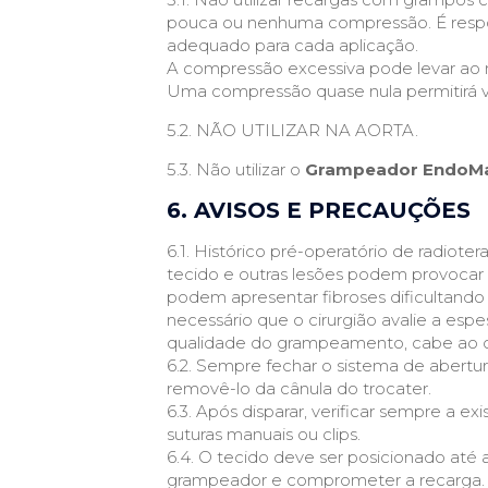
pouca ou nenhuma compressão. É respo
adequado para cada aplicação.
A compressão excessiva pode levar ao 
Uma compressão quase nula permitirá 
5.2. NÃO UTILIZAR NA AORTA.
5.3. Não utilizar o
Grampeador EndoMa
6. AVISOS E PRECAUÇÕES
6.1. Histórico pré-operatório de radiote
tecido e outras lesões podem provocar
podem apresentar fibroses dificultan
necessário que o cirurgião avalie a es
qualidade do grampeamento, cabe ao ci
6.2. Sempre fechar o sistema de abertura
removê-lo da cânula do trocater.
6.3. Após disparar, verificar sempre a
suturas manuais ou clips.
6.4. O tecido deve ser posicionado até
grampeador e comprometer a recarga.