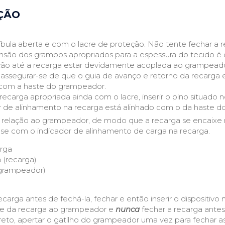
AÇÃO
íbula aberta e com o lacre de proteção. Não tente fechar a r
são dos grampos apropriados para a espessura do tecido é d
eção até a recarga estar devidamente acoplada ao grampeado
 assegurar-se de que o guia de avanço e retorno da recarga
a com a haste do grampeador.
recarga apropriada ainda com o lacre, inserir o pino situad
dor de alinhamento na recarga está alinhado com o da haste 
 relação ao grampeador, de modo que a recarga se encaixe n
se com o indicador de alinhamento de carga na recarga.
rga
 (recarga)
(grampeador)
carga antes de fechá-la, fechar e então inserir o dispositivo 
aixe da recarga ao grampeador e
nunca
fechar a recarga antes
reto, apertar o gatilho do grampeador uma vez para fechar as