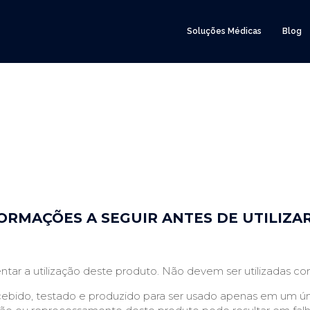
Soluções Médicas
Blog
Instrução de Uso - 80343590001
Grampeador EndoMarlex
ORMAÇÕES A SEGUIR ANTES DE UTILIZA
ntar a utilização deste produto. Não devem ser utilizadas com
cebido, testado e produzido para ser usado apenas em um únic