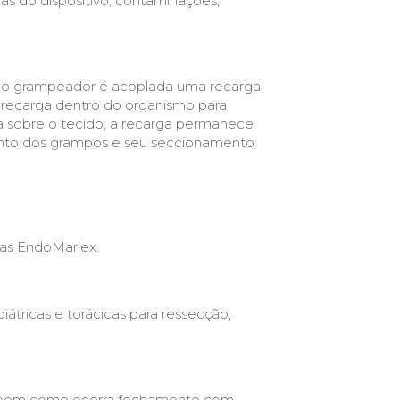
has do dispositivo, contaminações,
s. No grampeador é acoplada uma recarga
 recarga dentro do organismo para
 sobre o tecido, a recarga permanece
ento dos grampos e seu seccionamento
gas EndoMarlex.
iátricas e torácicas para ressecção,
va bem como ocorra fechamento com