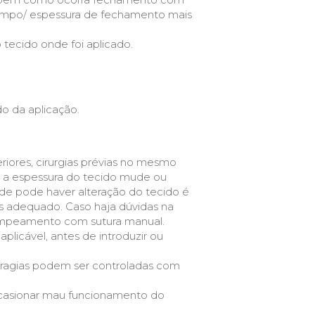
rampo/ espessura de fechamento mais
tecido onde foi aplicado.
o da aplicação.
eriores, cirurgias prévias no mesmo
e a espessura do tecido mude ou
e pode haver alteração do tecido é
s adequado. Caso haja dúvidas na
rampeamento com sutura manual.
plicável, antes de introduzir ou
orragias podem ser controladas com
 ocasionar mau funcionamento do