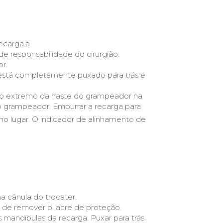
ecarga.a.
e responsabilidade do cirurgião.
r.
 está completamente puxado para trás e
o no extremo da haste do grampeador na
do grampeador. Empurrar a recarga para
o lugar. O indicador de alinhamento de
na cânula do trocater.
 de remover o lacre de proteção.
 mandíbulas da recarga. Puxar para trás