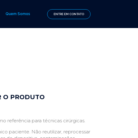
Quem Somos
ENTRE EM CONTATO
R O PRODUTO
o referência para técnicas cirúrgicas.
o paciente. Não reutilizar, reprocessar