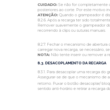
CUIDADO:
Se não for completamente d
posteriores ao corte. Por este motivo 
ATENÇÃO:
Quando o grampeador é dispa
8.2.6. Após a recarga ter sido totalmen
Remover suavemente o grampeador do t
recorrendo à clips ou suturas manuais.
8.2.7. Fechar o mecanismo de abertura 
carregar nova recarga, se necessário, se
NOTA:
Não tente inserir ou remover a re
8.3. DESACOPLAMENTO DA RECARGA
8.3.1. Para desacoplar uma recarga do
Assegurar-se de que o mecanismo de ab
retorno. Puxar o botão desacoplar/ bloq
sentido anti-horário e retirar a recarga