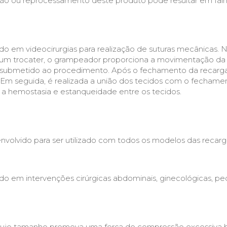
ização ou reprocessamento deste produto pode resultar em fal
zado em videocirurgias para realização de suturas mecânica
e um trocater, o grampeador proporciona a movimentação da
 submetido ao procedimento. Após o fechamento da recarga
 Em seguida, é realizada a união dos tecidos com o fecham
a hemostasia e estanqueidade entre os tecidos.
envolvido para ser utilizado com todos os modelos das recar
ado em intervenções cirúrgicas abdominais, ginecológicas, ped
os cujo tamanho promova uma força de compressão excessi