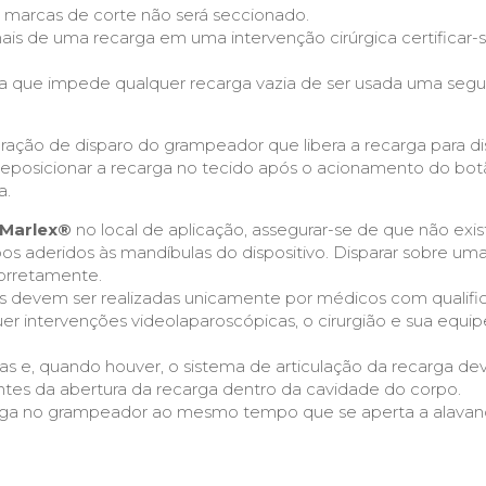
s marcas de corte não será seccionado.
s de uma recarga em uma intervenção cirúrgica certificar-se
a que impede qualquer recarga vazia de ser usada uma segun
ração de disparo do grampeador que libera a recarga para di
e reposicionar a recarga no tecido após o acionamento do bo
a.
Marlex®
no local de aplicação, assegurar-se de que não exis
os aderidos às mandíbulas do dispositivo. Disparar sobre um
orretamente.
as devem ser realizadas unicamente por médicos com qualifi
uer intervenções videolaparoscópicas, o cirurgião e sua equip
as e, quando houver, o sistema de articulação da recarga de
ntes da abertura da recarga dentro da cavidade do corpo.
carga no grampeador ao mesmo tempo que se aperta a alavan