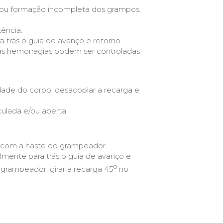
/ou formação incompleta dos grampos,
ência.
 trás o guia de avanço e retorno.
as hemorragias podem ser controladas
dade do corpo, desacoplar a recarga e
culada e/ou aberta.
o com a haste do grampeador.
mente para trás o guia de avanço e
o
 grampeador, girar a recarga 45
no