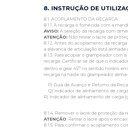
8. INSTRUÇÃO DE UTILIZ
8.1. ACOPLAMENTO DA RECARGA
8.1.1. A recarga é fornecida com a mand
AVISO:
A seleção da recarga com dimen
ATENÇÃO:
Não retirar o lacre de prot
8.1.2. Antes do acoplamento da recarga
a alavanca de articulação está alinhad
8.1.3. Para acoplar o grampeador com a 
recarga. Certificar-se de que o indica
o
dentro e girar 45
no sentido horário em
recarga na haste do grampeador alinha-
P) Guia de Avanço e Retorno da Reca
Q) Indicador de alinhamento de carga
R) Indicador de alinhamento de carga 
8.1.4. Remover o lacre de proteção da re
ATENÇÃO
: Retirar o lacre após o enc
8.1.5. Para confirmar o acoplamento cor