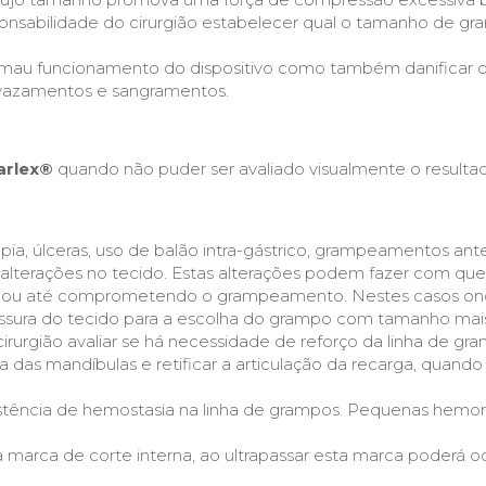
nsabilidade do cirurgião estabelecer qual o tamanho de g
mau funcionamento do dispositivo como também danificar o 
vazamentos e sangramentos.
rlex®
quando não puder ser avaliado visualmente o resultad
rapia, úlceras, uso de balão intra-gástrico, grampeamentos ant
 alterações no tecido. Estas alterações podem fazer com qu
do ou até comprometendo o grampeamento. Nestes casos ond
pessura do tecido para a escolha do grampo com tamanho mai
rurgião avaliar se há necessidade de reforço da linha de g
 das mandíbulas e retificar a articulação da recarga, quando a
 existência de hemostasia na linha de grampos. Pequenas hem
 a marca de corte interna, ao ultrapassar esta marca poderá